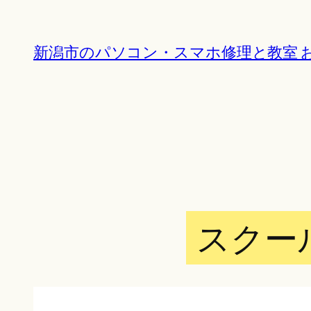
内
容
新潟市のパソコン・スマホ修理と教室 お
を
ス
キ
ッ
プ
スクー